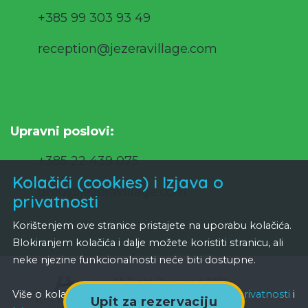
+385 99 303 93 49
reception@jezeravillage.com
Upravni poslovi:
+385 22 439 075
Kolačići (cookies) i Izjava o
ured@jezeravillage.com
privatnosti
Korištenjem ove stranice pristajete na uporabu kolačića.
Blokiranjem kolačića i dalje možete koristiti stranicu, ali
neke njezine funkcionalnosti neće biti dostupne.
All Right Reserved 2026
Hadria d.o.o.
Više o kolačićima možete naći ovdje:
Politika privatnosti
i
Upit za rezervaciju