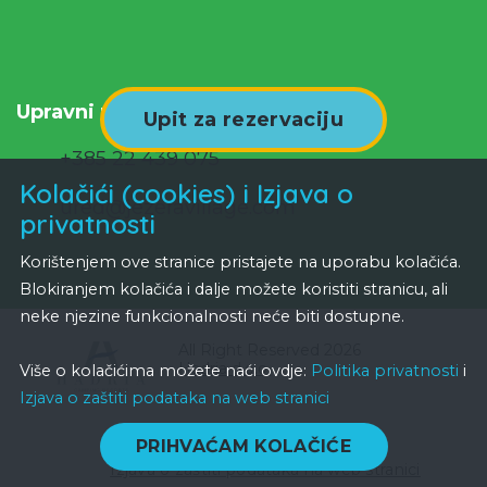
Upravni poslovi:
Upit za rezervaciju
+385 22 439 075
Kolačići (cookies) i Izjava o
ured@jezeravillage.com
privatnosti
Korištenjem ove stranice pristajete na uporabu kolačića.
Blokiranjem kolačića i dalje možete koristiti stranicu, ali
neke njezine funkcionalnosti neće biti dostupne.
All Right Reserved 2026
Hadria d.o.o.
Više o kolačićima možete naći ovdje:
Politika privatnosti
i
Izjava o zaštiti podataka na web stranici
Politika privatnosti
PRIHVAĆAM KOLAČIĆE
Izjava o zaštiti podataka na web stranici