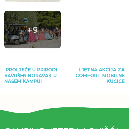
+9
PROLJEĆE U PRIRODI:
LJETNA AKCIJA ZA
SAVRŠEN BORAVAK U
COMFORT MOBILNE
NAŠEM KAMPU!
KUĆICE