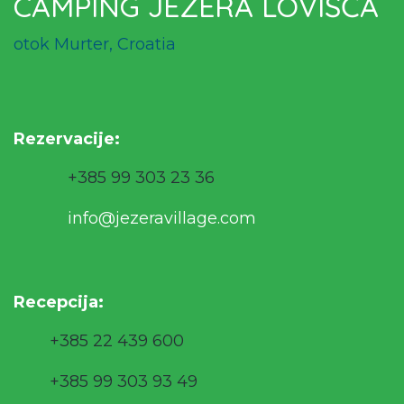
CAMPING JEZERA LOVIŠĆA
otok Murter, Croatia
Rezervacije
:
+385 99 303 23 36
info@jezeravillage.com
Recepcija:
+385 22 439 600
+385 99 303 93 49