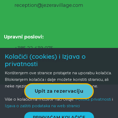
reception@jezeravillage.com
Upravni poslovi:
+385 22 439 075
Kolačići (cookies) i Izjava o
ured@jezeravillage.com
privatnosti
Korištenjem ove stranice pristajete na uporabu kolačića.
Blokiranjem kolačića i dalje možete koristiti stranicu, ali
neke njezine funkcionalnosti neće biti dostupne.
Upit za rezervaciju
All Right Reserved 2026
Hadria d.o.o.
Više o kolačićima možete naći ovdje:
Politika privatnosti
i
Izjava o zaštiti podataka na web stranici
Politika privatnosti
PRIHVAĆAM KOLAČIĆE