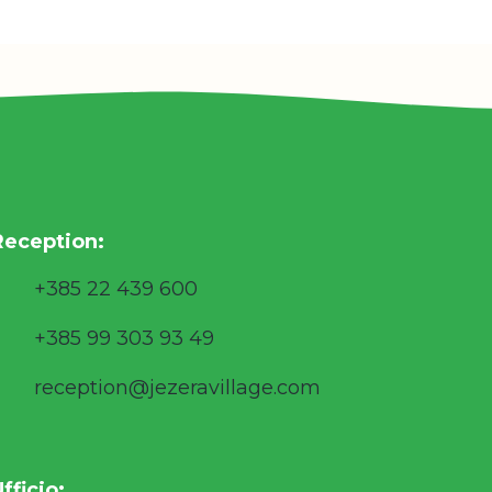
Reception:
+385 22 439 600
+385 99 303 93 49
reception@jezeravillage.com
fficio: