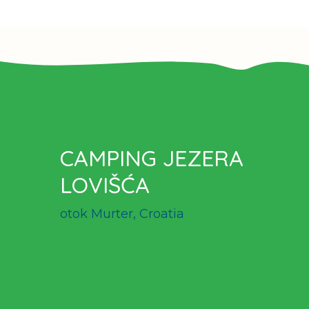
CAMPING JEZERA
LOVIŠĆA
otok Murter, Croatia