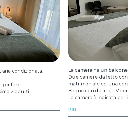
La camera ha un balcone c
 aria condizionata.
Due camere da letto con
matrimoniale ed una con l
igorifero.
Bagno con doccia, TV con c
simo 2 adulti.
La camera è indicata per 
PIU