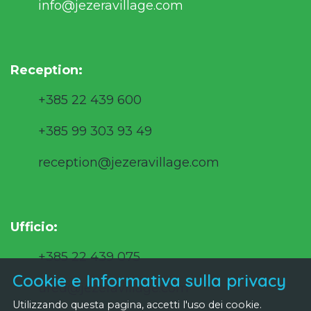
info@jezeravillage.com
Reception:
+385 22 439 600
+385 99 303 93 49
reception@jezeravillage.com
Ufficio:
+385 22 439 075
Cookie e Informativa sulla privacy
ured@jezeravillage.com
Utilizzando questa pagina, accetti l'uso dei cookie.