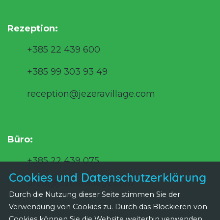
Rezeption:
+385 22 439 600
+385 99 303 93 49
reception@jezeravillage.com
Büro:
+385 22 439 075
Cookies und Datenschutzerklärung
ured@jezeravillage.com
Durch die Nutzung dieser Seite stimmen Sie der
Verwendung von Cookies zu. Durch das Blockieren von
Cookies können Sie die Website weiterhin verwenden,