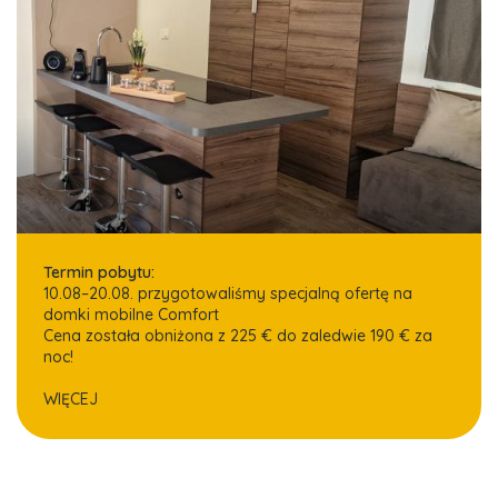
Termin pobytu:
10.08–20.08. przygotowaliśmy specjalną ofertę na
domki mobilne Comfort
Cena została obniżona z 225 € do zaledwie 190 € za
noc!
WIĘCEJ