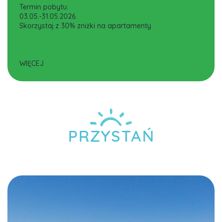
Termin pobytu:
03.05.-31.05.2026.
Skorzystaj z 30% zniżki na apartamenty
WIĘCEJ
PRZYSTAŃ