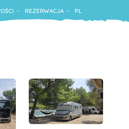
OŚCI
REZERWACJA
PL