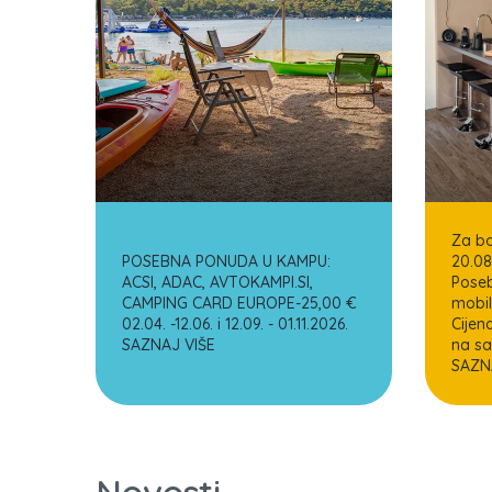
Za bo
POSEBNA PONUDA U KAMPU:
20.08
ACSI, ADAC, AVTOKAMPI.SI,
Pose
CAMPING CARD EUROPE-25,00 €
mobil
02.04. -12.06. i 12.09. - 01.11.2026.
Cijen
SAZNAJ VIŠE
na sa
SAZN