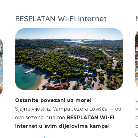
BESPLATAN Wi-Fi internet
Ostanite povezani uz more!
U
Sjajne vijesti iz Campa Jezera Lovišća — od
k
ove sezone nudimo
BESPLATAN Wi-Fi
p
internet u svim dijelovima kampa
!
b
O