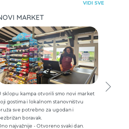
VIDI SVE
NOVI MARKET
June 
 sklopu kampa otvorili smo novi market
20% POP
oji gostima i lokalnom stanovništvu
kućice
ruža sve potrebno za ugodan i
Ponuda 
ezbrižan boravak.
01.06. –
no najvažnije - Otvoreno svaki dan.