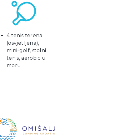
4 tenis terena
(osvjetljena),
mini-golf, stolni
tenis, aerobic u
moru