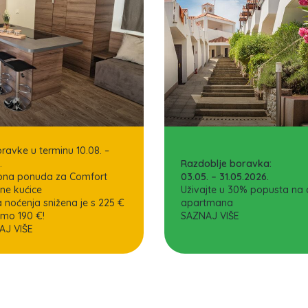
ravke u terminu 10.08. –
.
Razdoblje boravka:
bna ponuda za Comfort
03.05. – 31.05.2026.
ne kućice
Uživajte u 30% popusta na c
a noćenja snižena je s 225 €
apartmana
mo 190 €!
SAZNAJ VIŠE
AJ VIŠE