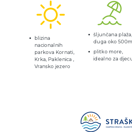
šljunčana plaža
blizina
duga oko 500
nacionalnih
plitko more,
parkova Kornati,
idealno za djec
Krka, Paklenica ,
Vransko jezero