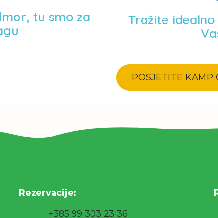
dmor, tu smo za
Tražite idealn
agu
Va
POSJETITE KAMP 
Rezervacije
:
+385 99 303 23 36