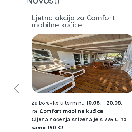
Novosti
TS
Ljetna akcija za Comfort
mobilne kućice
vu za
čekuje
Za boravke u terminu
10.08. – 20.08.
za
Comfort mobilne kućice
 putem
Cijena noćenja snižena je s 225 € na
samo 190 €!