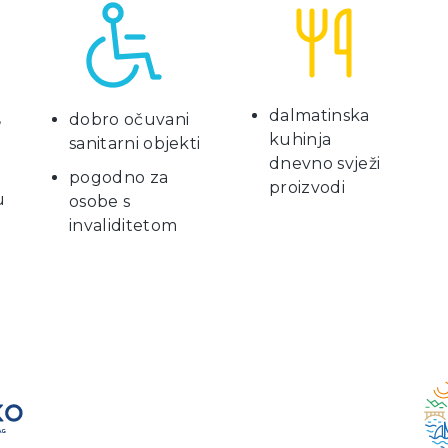
dalmatinska
,
dobro očuvani
kuhinja
m
sanitarni objekti
dnevno svježi
pogodno za
proizvodi
u
osobe s
invaliditetom