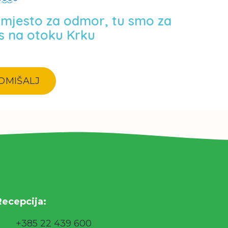
o mjesto za odmor, tu smo za
s na otoku Krku
OMIŠALJ
Recepcija:
+385 22 439 600