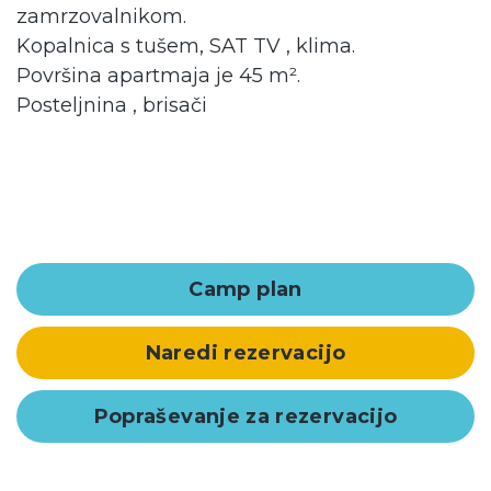
zamrzovalnikom.
Kopalnica s tušem, SAT TV , klima.
Površina apartmaja je 45 m².
Posteljnina , brisači
Camp plan
Naredi rezervacijo
Popraševanje za rezervacijo