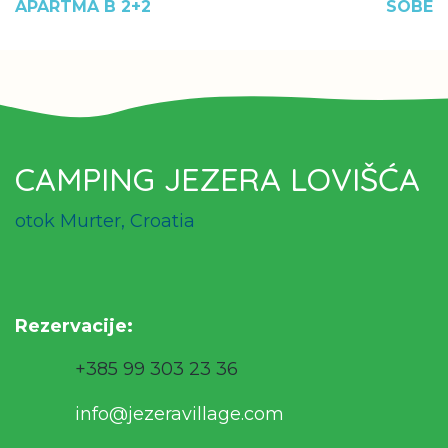
APARTMA B 2+2
SOBE
CAMPING JEZERA LOVIŠĆA
otok Murter, Croatia
Rezervacije
:
+385 99 303 23 36
info@jezeravillage.com