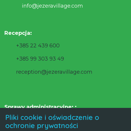
info@jezeravillage.com
Recepcja:
+385 22 439 600
+385 99 303 93 49
reception@jezeravillage.com
Sprawy administracyjne: :
Pliki cookie i oświadczenie o
+385 22 439 075
ochronie prywatności